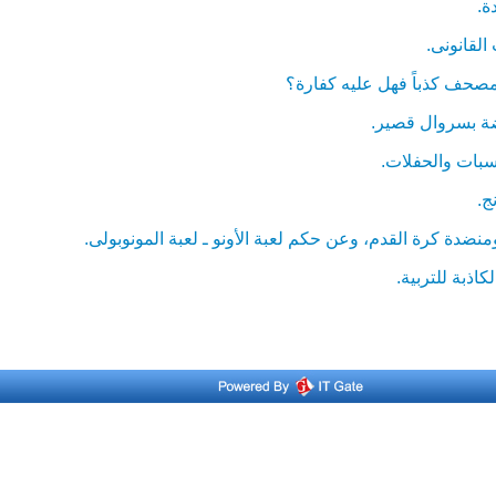
ة.
قانونى.
ف كذباً فهل عليه كفارة؟
ة بسروال قصير.
بات والحفلات.
ج.
دة كرة القدم، وعن حكم لعبة الأونو ـ لعبة المونوبولى.
ذبة للتربية.